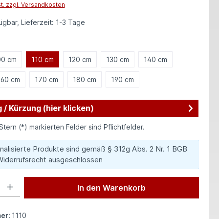
St. zzgl. Versandkosten
gbar, Lieferzeit: 1-3 Tage
hlen
00 cm
110 cm
120 cm
130 cm
140 cm
160 cm
170 cm
180 cm
190 cm
 / Kürzung (hier klicken)
Stern (*) markierten Felder sind Pflichtfelder.
nalisierte Produkte sind gemäß § 312g Abs. 2 Nr. 1 BGB
iderrufsrecht ausgeschlossen
 Gib den gewünschten Wert ein oder benutze die Schaltflächen um die Anzah
In den Warenkorb
er:
1110