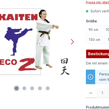
Preise inkl. Mw
Sofort verfü
auswä
Größe
90 cm
1
150 cm
Bestickung
Die mit einem 
Perso
vom W
Produkt Anzahl:
Produktnumm