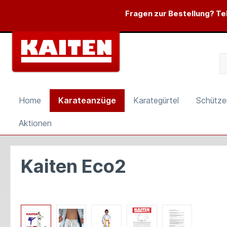
springen
Zur Hauptnavigation springen
Fragen zur Bestellung? Tel
Home
Karateanzüge
Karategürtel
Schütze
Aktionen
Kaiten Eco2
Bildergalerie überspringen