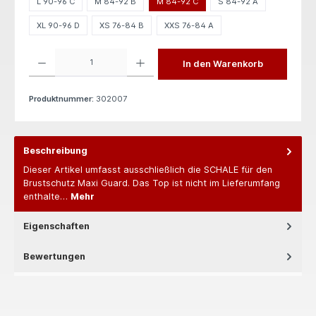
L 90-96 C
M 84-92 B
M 84-92 C
S 84-92 A
XL 90-96 D
XS 76-84 B
XXS 76-84 A
Produkt Anzahl: Gib den gewünschten Wert ein oder benutze die Schaltflächen um die 
In den Warenkorb
Produktnummer:
302007
Beschreibung
Dieser Artikel umfasst ausschließlich die SCHALE für den
Brustschutz Maxi Guard. Das Top ist nicht im Lieferumfang
enthalte…
Mehr
Eigenschaften
Bewertungen