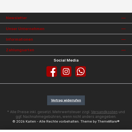
Newsletter
Unser Unternehmen
Informationen
Zahlungsarten
Social Media
Facebook
Instagram
WhatsApp
Vertrag widerrufen
* Alle Preise inkl. gesetzl. Mehrwertsteuer zzgl.
Versandkosten
und
ggf. Nachnahmegebühren, wenn nicht anders angegeben.
© 2026 Kaiten - Alle Rechte vorbehalten. Theme by
ThemeWare®