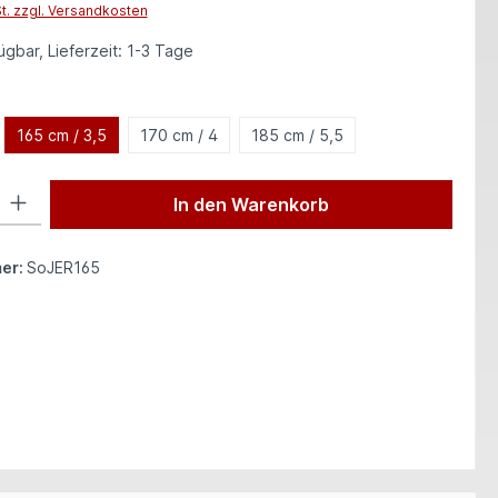
St. zzgl. Versandkosten
gbar, Lieferzeit: 1-3 Tage
auswählen
165 cm / 3,5
170 cm / 4
185 cm / 5,5
 Gib den gewünschten Wert ein oder benutze die Schaltflächen um die Anzah
In den Warenkorb
er:
SoJER165