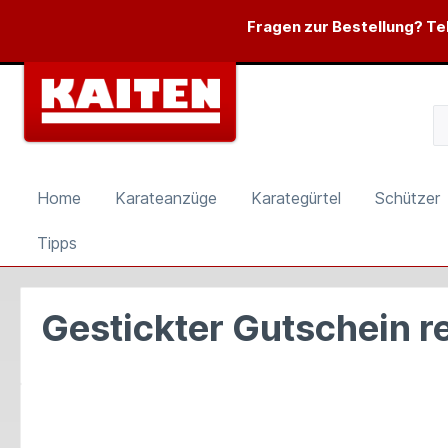
springen
Zur Hauptnavigation springen
Fragen zur Bestellung? Tel
Home
Karateanzüge
Karategürtel
Schützer
Tipps
Gestickter Gutschein r
Bildergalerie überspringen