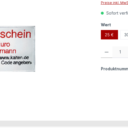
Preise inkl. Mw
Sofort verfü
auswäh
Wert
25 €
3
Produkt Anzahl:
Produktnumm