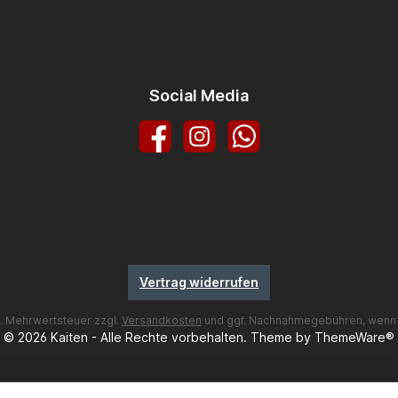
Social Media
Facebook
Instagram
WhatsApp
Vertrag widerrufen
zl. Mehrwertsteuer zzgl.
Versandkosten
und ggf. Nachnahmegebühren, wenn 
© 2026 Kaiten - Alle Rechte vorbehalten. Theme by
ThemeWare®