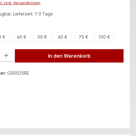
St. zzgl. Versandkosten
gbar, Lieferzeit: 1-3 Tage
len
0 €
40 €
50 €
60 €
75 €
100 €
 Gib den gewünschten Wert ein oder benutze die Schaltflächen um die Anzah
In den Warenkorb
er:
GS0025RE