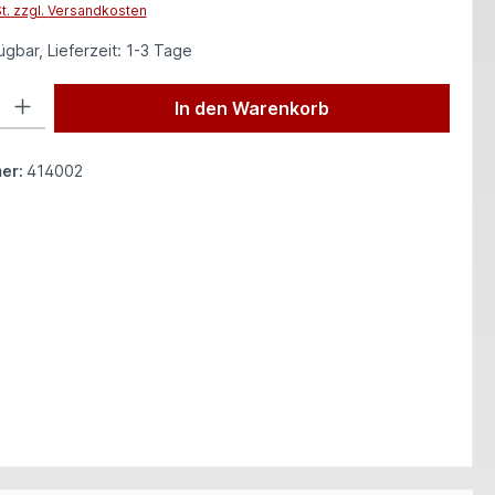
St. zzgl. Versandkosten
gbar, Lieferzeit: 1-3 Tage
 Gib den gewünschten Wert ein oder benutze die Schaltflächen um die Anzah
In den Warenkorb
er:
414002