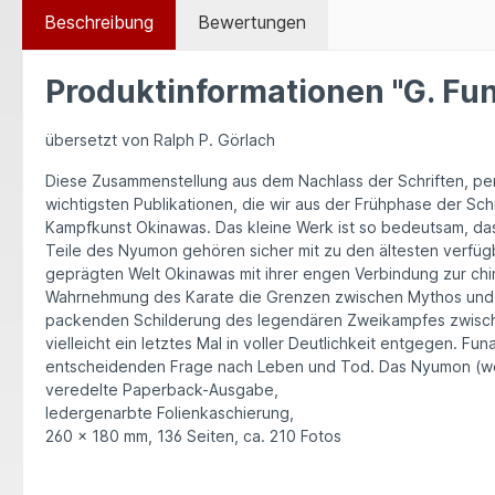
Beschreibung
Bewertungen
Produktinformationen "G. Fu
übersetzt von Ralph P. Görlach
Diese Zusammenstellung aus dem Nachlass der Schriften, pers
wichtigsten Publikationen, die wir aus der Frühphase der Schr
Kampfkunst Okinawas. Das kleine Werk ist so bedeutsam, das
Teile des Nyumon gehören sicher mit zu den ältesten verfügb
geprägten Welt Okinawas mit ihrer engen Verbindung zur chine
Wahrnehmung des Karate die Grenzen zwischen Mythos und Real
packenden Schilderung des legendären Zweikampfes zwischen
vielleicht ein letztes Mal in voller Deutlichkeit entgegen. 
entscheidenden Frage nach Leben und Tod. Das Nyumon (wörtl.
veredelte Paperback-Ausgabe,
ledergenarbte Folienkaschierung,
260 x 180 mm, 136 Seiten, ca. 210 Fotos