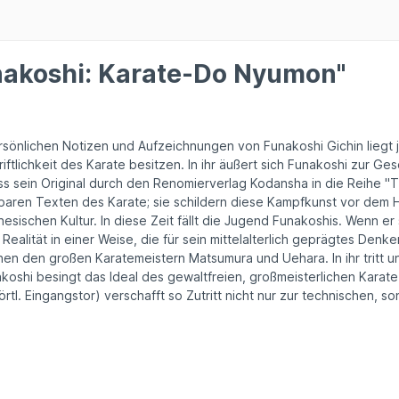
nakoshi: Karate-Do Nyumon"
önlichen Notizen und Aufzeichnungen von Funakoshi Gichin liegt jet
iftlichkeit des Karate besitzen. In ihr äußert sich Funakoshi zur G
s sein Original durch den Renomierverlag Kodansha in die Reihe "
aren Texten des Karate; sie schildern diese Kampfkunst vor dem Hin
sischen Kultur. In diese Zeit fällt die Jugend Funakoshis. Wenn er
ität in einer Weise, die für sein mittelalterlich geprägtes Denken
 den großen Karatemeistern Matsumura und Uehara. In ihr tritt u
Funakoshi besingt das Ideal des gewaltfreien, großmeisterlichen Kara
 Eingangstor) verschafft so Zutritt nicht nur zur technischen, so