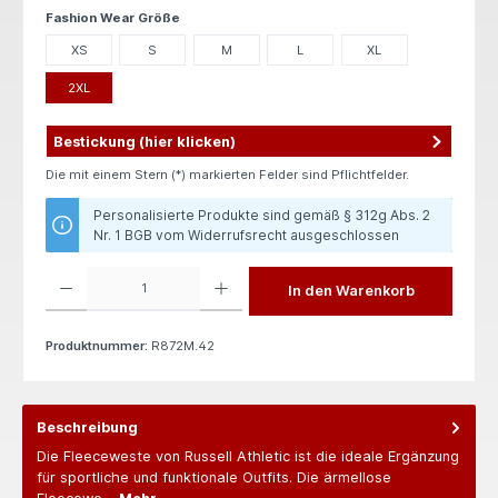
auswählen
Fashion Wear Größe
XS
S
M
L
XL
2XL
Bestickung (hier klicken)
Die mit einem Stern (*) markierten Felder sind Pflichtfelder.
Personalisierte Produkte sind gemäß § 312g Abs. 2
Nr. 1 BGB vom Widerrufsrecht ausgeschlossen
Produkt Anzahl: Gib den gewünschten Wert ein oder benutze die Schaltflächen um die 
In den Warenkorb
Produktnummer:
R872M.42
Beschreibung
Die Fleeceweste von Russell Athletic ist die ideale Ergänzung
für sportliche und funktionale Outfits. Die ärmellose