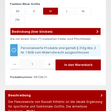
auswählen
Fashion Wear Größe
XS
S
M
L
XL
2XL
Bestickung (hier klicken)
Die mit einem Stern (*) markierten Felder sind Pflichtfelder.
Personalisierte Produkte sind gemäß § 312g Abs. 2
Nr. 1 BGB vom Widerrufsrecht ausgeschlossen
Produkt Anzahl: Gib den gewünschten Wert ein oder benutze die Schaltflächen um die 
In den Warenkorb
Produktnummer:
R872M.21
Beschreibung
Die Fleeceweste von Russell Athletic ist die ideale Ergänzung
für sportliche und funktionale Outfits. Die ärmellose