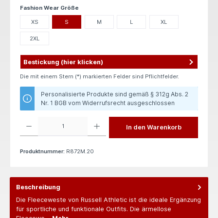
auswählen
Fashion Wear Größe
XS
S
M
L
XL
2XL
Bestickung (hier klicken)
Die mit einem Stern (*) markierten Felder sind Pflichtfelder.
Personalisierte Produkte sind gemäß § 312g Abs. 2
Nr. 1 BGB vom Widerrufsrecht ausgeschlossen
Produkt Anzahl: Gib den gewünschten Wert ein oder benutze die Schaltflächen um die 
In den Warenkorb
Produktnummer:
R872M.20
Beschreibung
Die Fleeceweste von Russell Athletic ist die ideale Ergänzung
für sportliche und funktionale Outfits. Die ärmellose