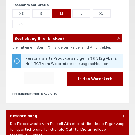
auswählen
Fashion Wear Größe
XS
S
M
L
XL
2XL
Bestickung (hier klicken)
Die mit einem Stern (*) markierten Felder sind Pflichtfelder.
Personalisierte Produkte sind gemäß § 312g Abs. 2
Nr. 1 BGB vom Widerrufsrecht ausgeschlossen
Produkt Anzahl: Gib den gewünschten Wert ein oder benutze die Schaltflächen um die 
In den Warenkorb
Produktnummer:
R872M.15
Beschreibung
Die Fleeceweste von Russell Athletic ist die ideale Ergänzung
für sportliche und funktionale Outfits. Die ärmellose