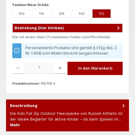
auswählen
Fashion Wear Größe
104
116
128
140
152
Bestickung (hier klicken)
Die mit einem Stern (*) markierten Felder sind Pflichtfelder.
Personalisierte Produkte sind gemäß § 312g Abs. 2
Nr. 1 BGB vom Widerrufsrecht ausgeschlossen
Produkt Anzahl: Gib den gewünschten Wert ein oder benutze die Schaltflächen um die 
In den Warenkorb
Produktnummer:
R870B.5
Beschreibung
Die Kids Full Zip Outdoor Fleecejacke von Russell Athletic ist
der ideale Begleiter für aktive Kinder – ob beim Spielen im…
Mehr