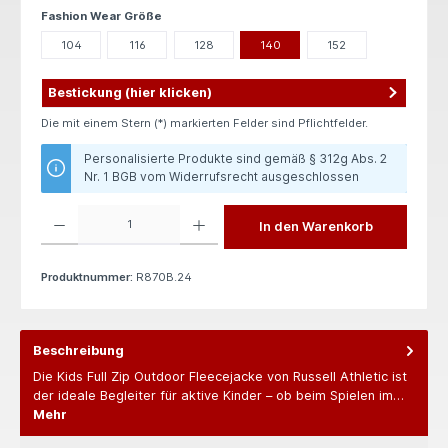
auswählen
Fashion Wear Größe
104
116
128
140
152
Bestickung (hier klicken)
Die mit einem Stern (*) markierten Felder sind Pflichtfelder.
Personalisierte Produkte sind gemäß § 312g Abs. 2
Nr. 1 BGB vom Widerrufsrecht ausgeschlossen
Produkt Anzahl: Gib den gewünschten Wert ein oder benutze die Schaltflächen um die 
In den Warenkorb
Produktnummer:
R870B.24
Beschreibung
Die Kids Full Zip Outdoor Fleecejacke von Russell Athletic ist
der ideale Begleiter für aktive Kinder – ob beim Spielen im…
Mehr