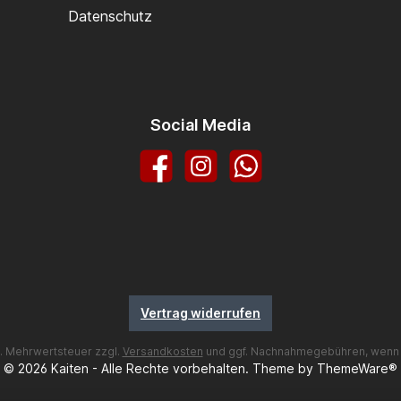
Datenschutz
Social Media
Facebook
Instagram
WhatsApp
Vertrag widerrufen
zl. Mehrwertsteuer zzgl.
Versandkosten
und ggf. Nachnahmegebühren, wenn 
© 2026 Kaiten - Alle Rechte vorbehalten. Theme by
ThemeWare®