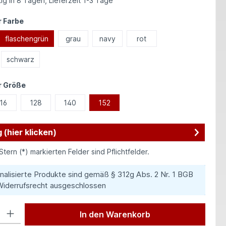
ig in 8 Tagen, Lieferzeit 1-3 Tage
auswählen
 Farbe
flaschengrün
grau
navy
rot
schwarz
auswählen
r Größe
16
128
140
152
 (hier klicken)
Stern (*) markierten Felder sind Pflichtfelder.
nalisierte Produkte sind gemäß § 312g Abs. 2 Nr. 1 BGB
iderrufsrecht ausgeschlossen
 Gib den gewünschten Wert ein oder benutze die Schaltflächen um die Anzah
In den Warenkorb