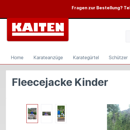
springen
Zur Hauptnavigation springen
Fragen zur Bestellung? Tel
Home
Karateanzüge
Karategürtel
Schützer
Fleecejacke Kinder
Bildergalerie überspringen