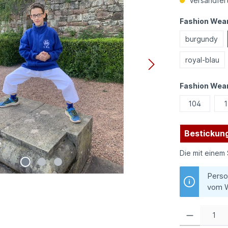
Versandfert
Fashion Wear
burgundy
royal-blau
Fashion Wea
104
1
Bestickung
Die mit einem 
Perso
vom W
Produkt Anzahl: