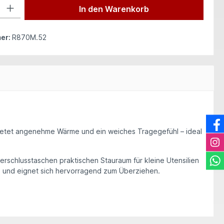
 Gib den gewünschten Wert ein oder benutze die Schaltflächen um die Anzah
In den Warenkorb
er:
R870M.52
etet angenehme Wärme und ein weiches Tragegefühl – ideal
erschlusstaschen praktischen Stauraum für kleine Utensilien
m und eignet sich hervorragend zum Überziehen.