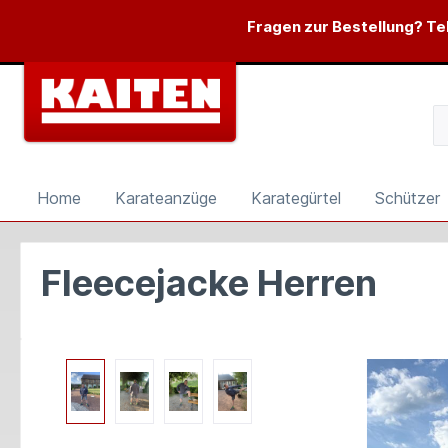
springen
Zur Hauptnavigation springen
Fragen zur Bestellung? Tel
Home
Karateanzüge
Karategürtel
Schützer
Fleecejacke Herren
Bildergalerie überspringen