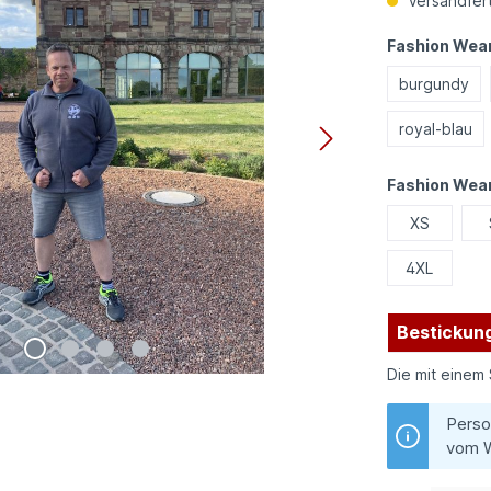
Versandfert
Fashion Wear
burgundy
royal-blau
Fashion Wea
XS
4XL
Bestickung
Die mit einem 
Perso
vom W