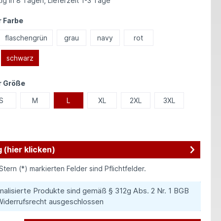
ig in 8 Tagen, Lieferzeit 1-3 Tage
auswählen
 Farbe
flaschengrün
grau
navy
rot
schwarz
auswählen
r Größe
S
M
L
XL
2XL
3XL
 (hier klicken)
Stern (*) markierten Felder sind Pflichtfelder.
nalisierte Produkte sind gemäß § 312g Abs. 2 Nr. 1 BGB
iderrufsrecht ausgeschlossen