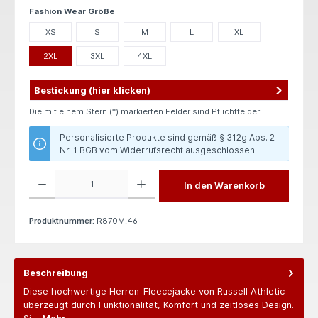
auswählen
Fashion Wear Größe
XS
S
M
L
XL
2XL
3XL
4XL
Bestickung (hier klicken)
Die mit einem Stern (*) markierten Felder sind Pflichtfelder.
Personalisierte Produkte sind gemäß § 312g Abs. 2
Nr. 1 BGB vom Widerrufsrecht ausgeschlossen
Produkt Anzahl: Gib den gewünschten Wert ein oder benutze die Schaltflächen um die 
In den Warenkorb
Produktnummer:
R870M.46
Beschreibung
Diese hochwertige Herren-Fleecejacke von Russell Athletic
überzeugt durch Funktionalität, Komfort und zeitloses Design.