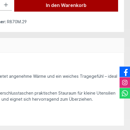
 Gib den gewünschten Wert ein oder benutze die Schaltflächen um die Anzah
In den Warenkorb
er:
R870M.29
etet angenehme Wärme und ein weiches Tragegefühl – ideal
erschlusstaschen praktischen Stauraum für kleine Utensilien
m und eignet sich hervorragend zum Überziehen.