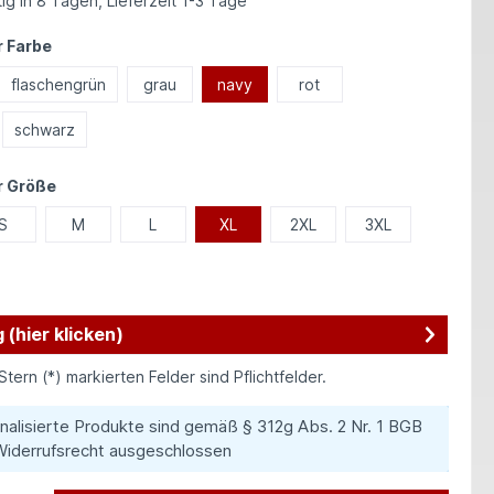
ig in 8 Tagen, Lieferzeit 1-3 Tage
auswählen
 Farbe
flaschengrün
grau
navy
rot
schwarz
auswählen
r Größe
S
M
L
XL
2XL
3XL
 (hier klicken)
Stern (*) markierten Felder sind Pflichtfelder.
nalisierte Produkte sind gemäß § 312g Abs. 2 Nr. 1 BGB
iderrufsrecht ausgeschlossen