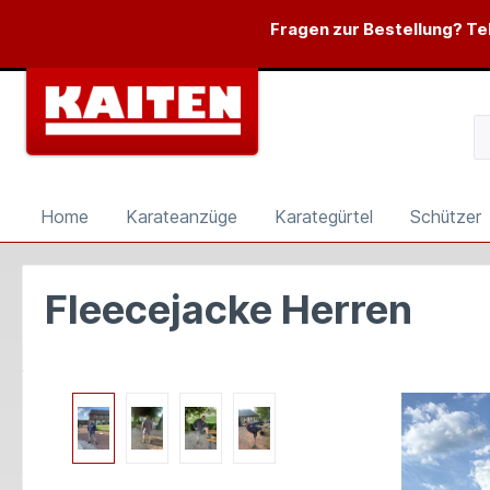
springen
Zur Hauptnavigation springen
Fragen zur Bestellung? Tel
Home
Karateanzüge
Karategürtel
Schützer
Fleecejacke Herren
Bildergalerie überspringen