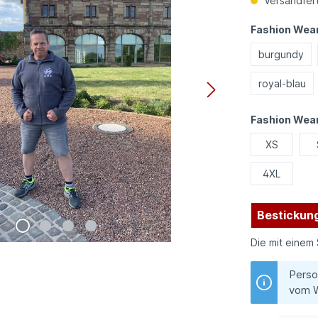
Versandfert
Fashion Wear
burgundy
royal-blau
Fashion Wea
XS
4XL
Bestickung
Die mit einem 
Perso
vom W