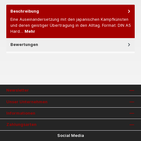
Beschreibung
Eine Auseinandersetzung mit den japanischen Kampfkünsten
und deren geistiger Übertragung in den Alltag. Format: DIN A5
Hard…
Mehr
Bewertungen
Newsletter
Unser Unternehmen
Informationen
Zahlungsarten
Social Media