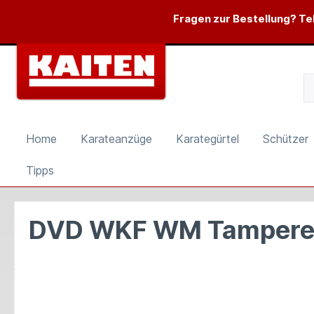
springen
Zur Hauptnavigation springen
Fragen zur Bestellung? Tel
Home
Karateanzüge
Karategürtel
Schützer
Tipps
DVD WKF WM Tampere/F
Bildergalerie überspringen