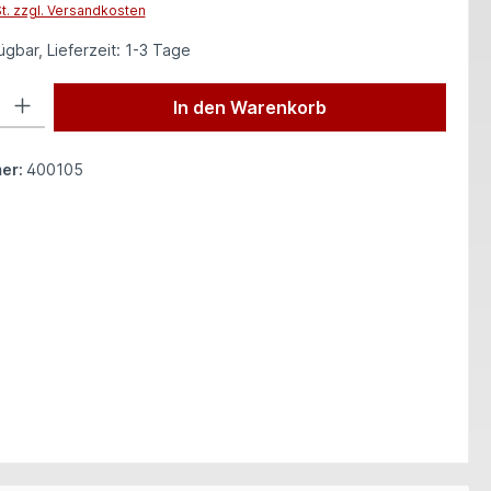
St. zzgl. Versandkosten
gbar, Lieferzeit: 1-3 Tage
 Gib den gewünschten Wert ein oder benutze die Schaltflächen um die Anzah
In den Warenkorb
er:
400105