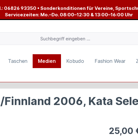
.:
06826 93350
• Sonderkonditionen für Vereine, Sportsch
Servicezeiten: Mo.–Do. 08:00–12:30 & 13:00–16:00 Uhr
Taschen
Medien
Kobudo
Fashion Wear
innland 2006, Kata Sele
25,00 