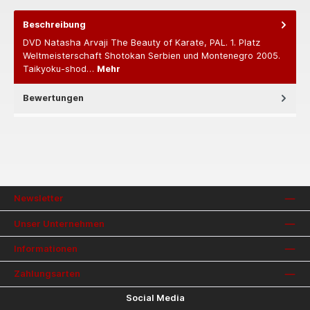
Beschreibung
DVD Natasha Arvaji The Beauty of Karate, PAL. 1. Platz
Weltmeisterschaft Shotokan Serbien und Montenegro 2005.
Taikyoku-shod…
Mehr
Bewertungen
Newsletter
Unser Unternehmen
Informationen
Zahlungsarten
Social Media