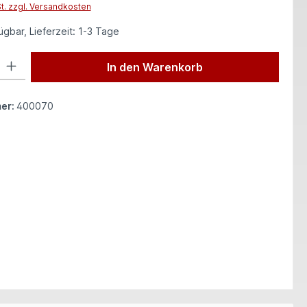
St. zzgl. Versandkosten
gbar, Lieferzeit: 1-3 Tage
 Gib den gewünschten Wert ein oder benutze die Schaltflächen um die Anzah
In den Warenkorb
er:
400070