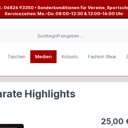
.:
06826 93350
• Sonderkonditionen für Vereine, Sportsch
Servicezeiten: Mo.–Do. 08:00–12:30 & 13:00–16:00 Uhr
Taschen
Medien
Kobudo
Fashion Wear
rate Highlights
25,00 