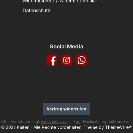
Widerrufsrecht / Widerrufsformular
Datenschutz
Social Media
Facebook
Instagram
WhatsApp
Vertrag widerrufen
zl. Mehrwertsteuer zzgl.
Versandkosten
und ggf. Nachnahmegebühren, wenn 
© 2026 Kaiten - Alle Rechte vorbehalten. Theme by
ThemeWare®