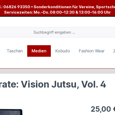
.:
06826 93350
• Sonderkonditionen für Vereine, Sportsch
Servicezeiten: Mo.–Do. 08:00–12:30 & 13:00–16:00 Uhr
Taschen
Medien
Kobudo
Fashion Wear
ate: Vision Jutsu, Vol. 4
25,00 