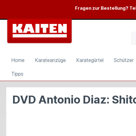
springen
Zur Hauptnavigation springen
Fragen zur Bestellung? Tel
Home
Karateanzüge
Karategürtel
Schützer
Tipps
DVD Antonio Diaz: Shito
Bildergalerie überspringen