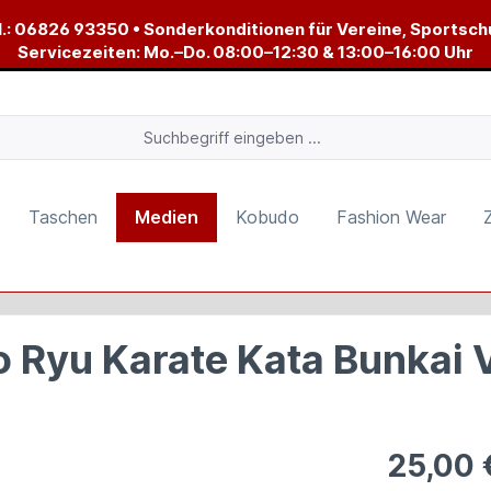
.:
06826 93350
• Sonderkonditionen für Vereine, Sportsch
Servicezeiten: Mo.–Do. 08:00–12:30 & 13:00–16:00 Uhr
Taschen
Medien
Kobudo
Fashion Wear
 Ryu Karate Kata Bunkai V
25,00 