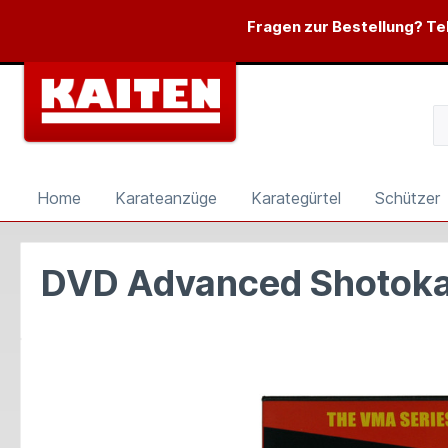
springen
Zur Hauptnavigation springen
Fragen zur Bestellung? Tel
Home
Karateanzüge
Karategürtel
Schützer
DVD Advanced Shotoka
Bildergalerie überspringen