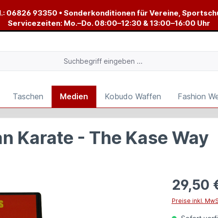
.:
06826 93350
• Sonderkonditionen für Vereine, Sportsch
Servicezeiten: Mo.–Do. 08:00–12:30 & 13:00–16:00 Uhr
Taschen
Medien
Kobudo Waffen
Fashion W
n Karate - The Kase Way
29,50 
Preise inkl. Mw