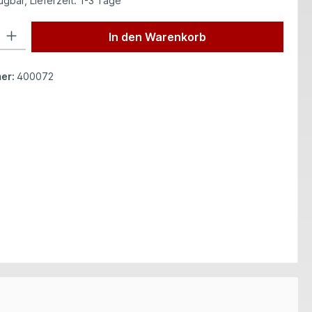
gbar, Lieferzeit: 1-3 Tage
 Gib den gewünschten Wert ein oder benutze die Schaltflächen um die Anzah
In den Warenkorb
er:
400072