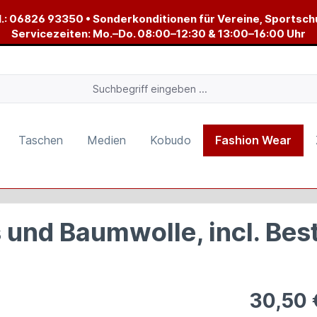
.:
06826 93350
• Sonderkonditionen für Vereine, Sportsch
Servicezeiten: Mo.–Do. 08:00–12:30 & 13:00–16:00 Uhr
Taschen
Medien
Kobudo
Fashion Wear
und Baumwolle, incl. Bes
30,50 