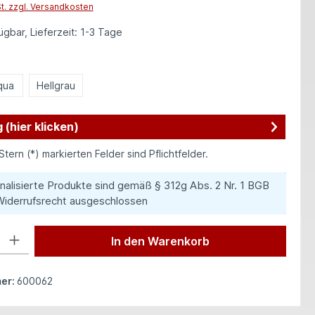
St. zzgl. Versandkosten
gbar, Lieferzeit: 1-3 Tage
len
qua
Hellgrau
 (hier klicken)
Stern (*) markierten Felder sind Pflichtfelder.
nalisierte Produkte sind gemäß § 312g Abs. 2 Nr. 1 BGB
iderrufsrecht ausgeschlossen
 Gib den gewünschten Wert ein oder benutze die Schaltflächen um die Anzah
In den Warenkorb
er:
600062