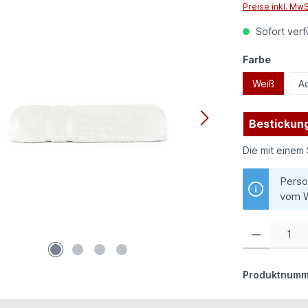
Preise inkl. Mw
Sofort verfü
auswäh
Farbe
Weiß
A
Bestickung
Die mit einem 
Perso
vom W
Produkt Anzahl:
Produktnumm