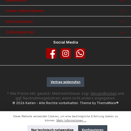
Newsletter
Unser Unternehmen
Informationen
Zahlungsarten
Social Media
Facebook
Instagram
WhatsApp
Vertrag widerrufen
* Alle Preise inkl. gesetzl. Mehrwertsteuer zzgl.
Versandkosten
und
ggf. Nachnahmegebühren, wenn nicht anders angegeben.
© 2026 Kaiten - Alle Rechte vorbehalten. Theme by
ThemeWare®
Diese Website verwendet Cookies, um eine bestmögliche Erfahrung bieten zu
können.
Mehr Informationen ...
Nur technisch notwendige
Konfigurieren