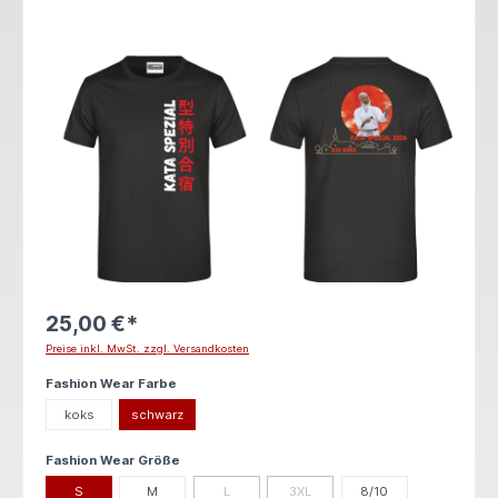
Bildergalerie überspringen
25,00 €*
Preise inkl. MwSt. zzgl. Versandkosten
auswählen
Fashion Wear Farbe
koks
schwarz
auswählen
Fashion Wear Größe
S
M
L
3XL
8/10
(Diese Option ist zurzeit nicht verfügbar.)
(Diese Option ist zurzeit nicht verfügb