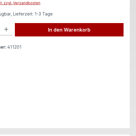
St. zzgl. Versandkosten
gbar, Lieferzeit: 1-3 Tage
 Gib den gewünschten Wert ein oder benutze die Schaltflächen um die Anzah
In den Warenkorb
er:
411201