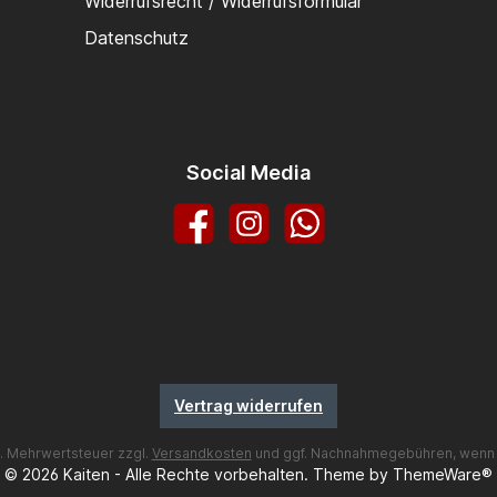
Widerrufsrecht / Widerrufsformular
Datenschutz
Social Media
Facebook
Instagram
WhatsApp
Vertrag widerrufen
zl. Mehrwertsteuer zzgl.
Versandkosten
und ggf. Nachnahmegebühren, wenn 
© 2026 Kaiten - Alle Rechte vorbehalten. Theme by
ThemeWare®