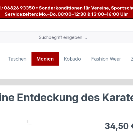
.:
06826 93350
• Sonderkonditionen für Vereine, Sportsch
Servicezeiten: Mo.–Do. 08:00–12:30 & 13:00–16:00 Uhr
Taschen
Medien
Kobudo
Fashion Wear
ine Entdeckung des Karat
34,50 