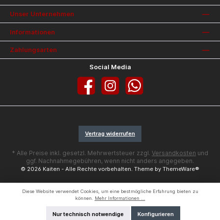
Unser Unternehmen
Informationen
Zahlungsarten
Social Media
Facebook
Instagram
WhatsApp
Vertrag widerrufen
* Alle Preise inkl. gesetzl. Mehrwertsteuer zzgl.
Versandkosten
und
ggf. Nachnahmegebühren, wenn nicht anders angegeben.
© 2026 Kaiten - Alle Rechte vorbehalten. Theme by
ThemeWare®
Diese Website verwendet Cookies, um eine bestmögliche Erfahrung bieten zu
können.
Mehr Informationen ...
Nur technisch notwendige
Konfigurieren