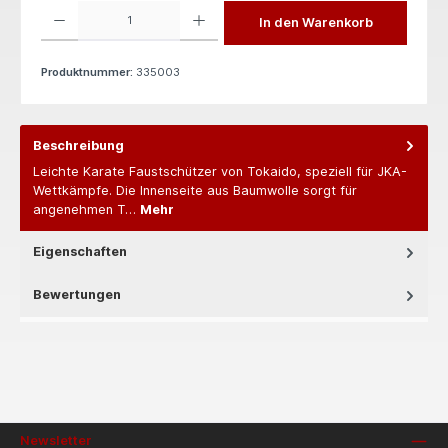
Produkt Anzahl: Gib den gewünschten Wert ein oder benutze die Schaltflächen um die 
In den Warenkorb
Produktnummer:
335003
Beschreibung
Leichte Karate Faustschützer von Tokaido, speziell für JKA-
Wettkämpfe. Die Innenseite aus Baumwolle sorgt für
angenehmen T…
Mehr
Eigenschaften
Bewertungen
Newsletter