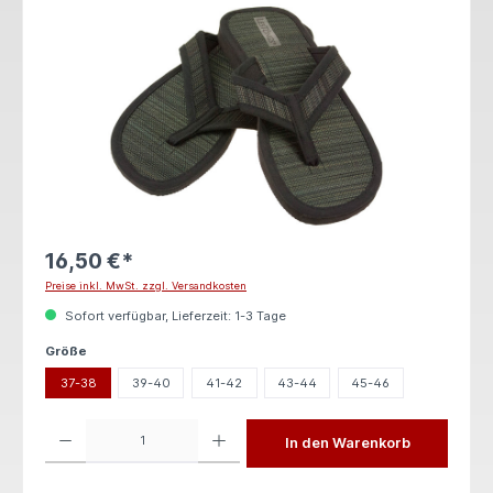
16,50 €*
Preise inkl. MwSt. zzgl. Versandkosten
Sofort verfügbar, Lieferzeit: 1-3 Tage
auswählen
Größe
37-38
39-40
41-42
43-44
45-46
Produkt Anzahl: Gib den gewünschten Wert ein oder benutze die Schaltflächen um die 
In den Warenkorb