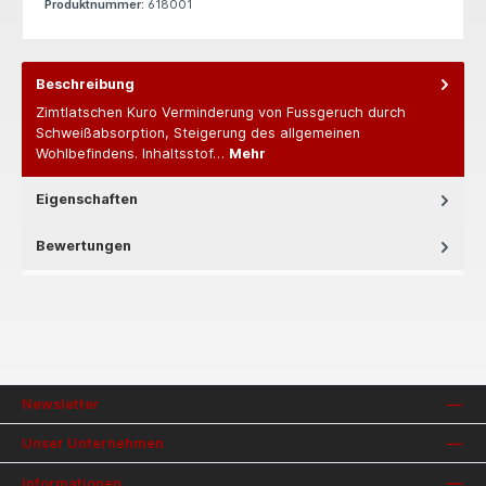
Produktnummer:
618001
Beschreibung
Zimtlatschen Kuro Verminderung von Fussgeruch durch
Schweißabsorption, Steigerung des allgemeinen
Wohlbefindens. Inhaltsstof…
Mehr
Eigenschaften
Bewertungen
Newsletter
Unser Unternehmen
Informationen