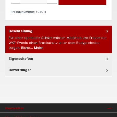
Produktnummer:
305011
Beschreibung
Für einen optimalen Schutz müssen Mädchen und Frauen bei
WKF-Events einen Brustschutz unter dem Bodyprotector
tragen. Bishe…
Mehr
Eigenschaften
Bewertungen
Newsletter