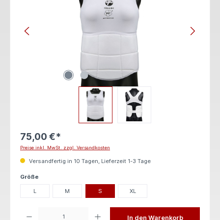
75,00 €*
Preise inkl. MwSt. zzgl. Versandkosten
Versandfertig in 10 Tagen, Lieferzeit 1-3 Tage
auswählen
Größe
L
M
S
XL
Produkt Anzahl: Gib den gewünschten Wert ein oder benutze die Schaltflächen um die 
In den Warenkorb