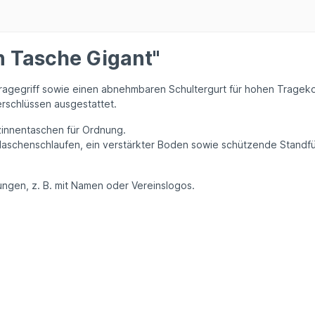
n Tasche Gigant"
ragegriff
sowie einen
abnehmbaren Schultergurt
für hohen Trageko
erschlüssen
ausgestattet.
zinnentaschen
für Ordnung.
Flaschenschlaufen
, ein
verstärkter Boden
sowie
schützende Standf
kungen
, z. B. mit
Namen oder Vereinslogos
.