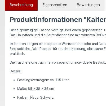
Beschreibung
Eigenschaften
Bewertungen
Produktinformationen "Kaite
Diese großzügige Tasche verfügt über einen
gepolsterten T
Das
Hauptfach
und die
Seitenfächer
sind mit
robusten Reißv
Im Inneren sorgen eine
separate Wertsachentasche
und
Net
Eine
seitliche „Wet Pocket“
für feuchte Kleidung,
elastische 
praktisch.
Die Tasche eignet sich hervorragend für
individuelle Bestic
Details:
Fassungsvermögen:
ca.
115 Liter
Maße:
85 × 38 × 35 cm
Farben:
Navy, Schwarz