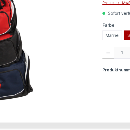
Preise inkl. Mw
Sofort verfü
auswäh
Farbe
Marine
S
Produkt Anzahl:
Produktnumm