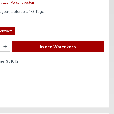
St. zzgl. Versandkosten
gbar, Lieferzeit: 1-3 Tage
len
chwarz
 Gib den gewünschten Wert ein oder benutze die Schaltflächen um die Anzah
In den Warenkorb
er:
351012